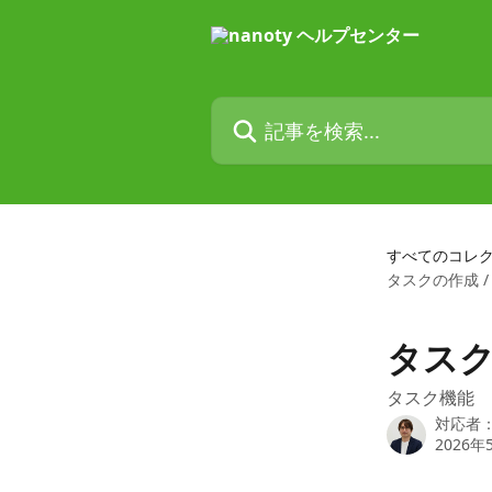
メインコンテンツにスキップ
記事を検索...
すべてのコレ
タスクの作成 
タスク
タスク機能
対応者
2026年