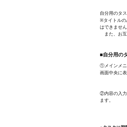
自分用のタス
※タイトルの
はできません
　また、お互
■自分用の
①メインメニ
画面中央に表
②内容の入力
ます。