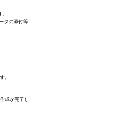
す。
ータの添付等
す。
作成が完了し