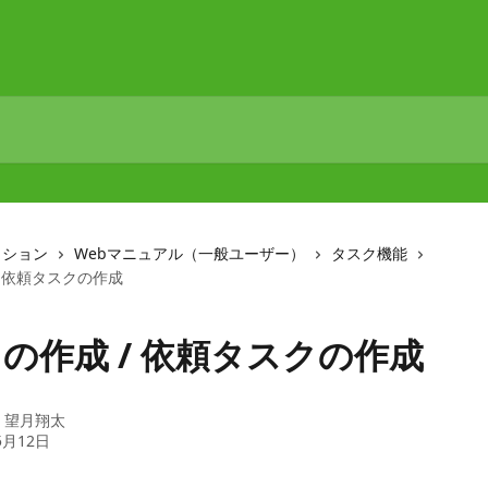
クション
Webマニュアル（一般ユーザー）
タスク機能
/ 依頼タスクの作成
の作成 / 依頼タスクの作成
：
望月翔太
5月12日