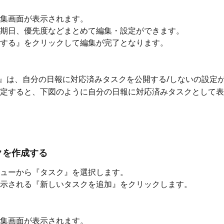
集画面が表示されます。
期日、優先度などまとめて編集・設定ができます。
する』をクリックして編集が完了となります。
』は、自分の日報に対応済みタスクを公開する/しないの設定
定すると、下図のように自分の日報に対応済みタスクとして表
クを作成する
ューから『タスク』を選択します。
示される『新しいタスクを追加』をクリックします。
集画面が表示されます。