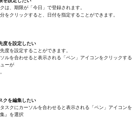
限を設定したい
クは、期限が「今日」で登録されます。
分をクリックすると、日付を指定することができます。
先度を設定したい
先度を設定することができます。
ソルを合わせると表示される「ペン」アイコンをクリックする
ューが
。
スクを編集したい
タスクにカーソルを合わせると表示される「ペン」アイコンを
集』を選択